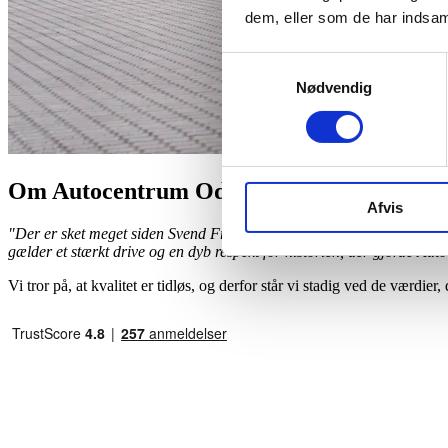
dem, eller som de har indsaml
Samtykkevalg
Nødvendig
Om Autocentrum Odense
Afvis
"Der er sket meget siden Svend Frederiksen åbnede dørene hos Autocen
gælder et stærkt drive og en dyb respekt for historien, der gjorde Aut
Vi tror på, at kvalitet er tidløs, og derfor står vi stadig ved de værdi