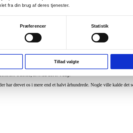
et fra din brug af deres tjenester.
Præferencer
Statistik
Tillad valgte
trum Odense for første gang i 1967. I dag er virksomheden i sin 3. ge
ocentrum Odense, til hvad det er i dag."
er, der har drevet os i mere end et halvt århundrede. Nogle ville kalde det