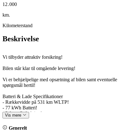
1
2
.
0
0
0
2
3
1
1
1
km.
Kilometerstand
Beskrivelse
Vi tilbyder attraktiv forsikring!
Bilen står klar til omgående levering!
Vi er behjælpelige med opsætning af bilen samt eventuelle
spørgsmål hertil!
Batteri & Lade Specifikationer
- Rækkevidde på 531 km WLTP!
- 77 kWh Batteri!
- 3 faset Opladning!
Vis mere
- 8 års garanti på batteri!
- Hurtigladning: 125 kW (10-80 %): ca. 34 min.
Generelt
Bemærkelsesværdig Udstyr: