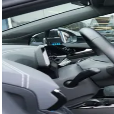
0
1
2
0
3
1
4
2
0
5
3
1
6
4
2