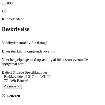
1
3
.
0
0
0
2
4
1
1
1
km.
Kilometerstand
Beskrivelse
Vi tilbyder attraktiv forsikring!
Bilen står klar til omgående levering!
Vi er behjælpelige med opsætning af bilen samt eventuelle
spørgsmål hertil!
Batteri & Lade Specifikationer
- Rækkevidde på 517 km WLTP!
- 77 kWh Batteri!
- 3 faset Opladning!
Vis mere
- 8 års garanti på batteri!
- Hurtigladning: 125 kW (10-80 %): ca. 34 min.
Generelt
Bemærkelsesværdig Udstyr: