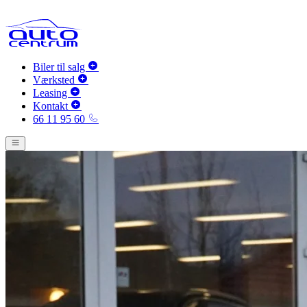
Biler til salg
Værksted
Leasing
Kontakt
66 11 95 60