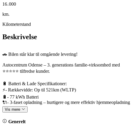
1
6
.
0
0
0
2
7
1
1
1
km.
Kilometerstand
Beskrivelse
🚗 Bilen står klar til omgående levering!
Autocentrum Odense – 3. generations familie-virksomhed med
⭐️⭐️⭐️⭐️⭐️ tilfredse kunder.
🔋 Batteri & Lade Specifikationer:
⚡- Rækkevidde: Op til 521km (WLTP)
🔋- 77 kWh Batteri
🔌- 3-faset opladning – hurtigere og mere effektiv hjemmeopladning
⚡- Hurtigladning (10–80 % på ca. 28 min.)
Vis mere
🛡️ - 8 års garanti på batteriet
Generelt
🛡️ Fabriksgaranti frem til 21/01-2030 / 100.000 km.