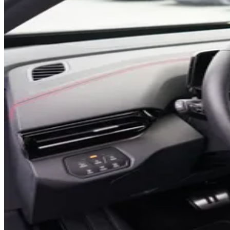
0
1
2
3
0
4
1
0
5
2
1
6
3
2